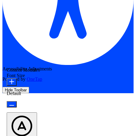
Accessibility Adjustments
Content Modules
Font Size
Powered by
OneTap
Hide Toolbar
Default