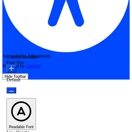
Accessibility Adjustments
Content Modules
Font Size
Powered by
OneTap
Hide Toolbar
Default
Readable Font