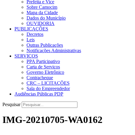
Prefeita e Vice
Sobre Camocim
Mapa da Cidade
Dados do Município
OUVIDORIA
PUBLICAÇÕES
Decretos
Leis
Outras Publicações
Notificações Administrativas
SERVIÇOS
PPA Participativo
Carta de Serviços
Governo Eletrônico
Contracheque
CRC – LICITAÇÕES
Sala do Empreendedor
Audiências Públicas PDP
Pesquisar
IMG-20210705-WA0162