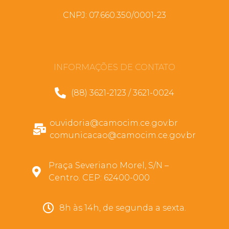
CNPJ: 07.660.350/0001-23
INFORMAÇÕES DE CONTATO
(88) 3621-2123 / 3621-0024
ouvidoria@camocim.ce.gov.br
comunicacao@camocim.ce.gov.br
Praça Severiano Morel, S/N –
Centro. CEP: 62400-000
8h às 14h, de segunda a sexta.