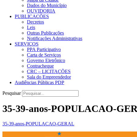
Dados do Município
OUVIDORIA
PUBLICAÇÕES
Decretos
Leis
Outras Publicações
Notificações Administrativas
SERVIÇOS
PPA Participativo
Carta de Serviços
Governo Eletrônico
Contracheque
CRC – LICITAÇÕES
Sala do Empreendedor
Audiências Públicas PDP
Pesquisar
35-39-anos-POPULACAO-GE
35-39-anos-POPULACAO-GERAL