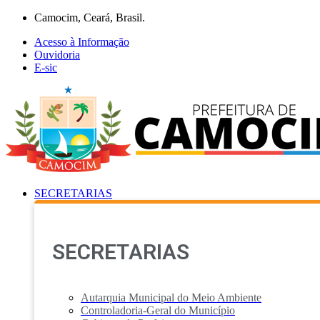
Ir
Camocim, Ceará, Brasil.
para
Acesso à Informação
o
Ouvidoria
conteúdo
E-sic
SECRETARIAS
SECRETARIAS
Autarquia Municipal do Meio Ambiente
Controladoria-Geral do Município