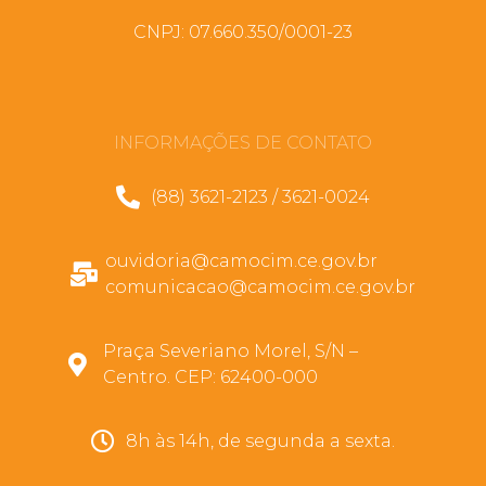
CNPJ: 07.660.350/0001-23
INFORMAÇÕES DE CONTATO
(88) 3621-2123 / 3621-0024
ouvidoria@camocim.ce.gov.br
comunicacao@camocim.ce.gov.br
Praça Severiano Morel, S/N –
Centro. CEP: 62400-000
8h às 14h, de segunda a sexta.