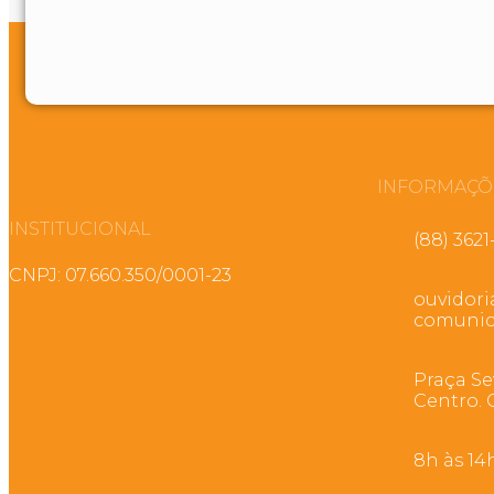
INFORMAÇÕ
INSTITUCIONAL
(88) 3621
CNPJ: 07.660.350/0001-23
ouvidor
comunic
Praça Se
Centro. 
8h às 14