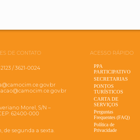
ES DE CONTATO
ACESSO RÁPIDO
PPA
-2123 / 3621-0024
PARTICIPATIVO
SECRETARIAS
ia@camocim.ce.gov.br
PONTOS
acao@camocim.ce.gov.br
TURÍSTICOS
CARTA DE
SERVIÇOS
veriano Morel, S/N –
Perguntas
CEP: 62400-000
Frequentes (FAQ)
Política de
h, de segunda a sexta.
Privacidade