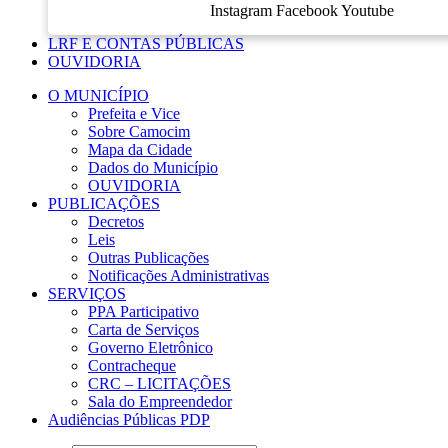
Instagram
Facebook
Youtube
LRF E CONTAS PÚBLICAS
OUVIDORIA
O MUNICÍPIO
Prefeita e Vice
Sobre Camocim
Mapa da Cidade
Dados do Município
OUVIDORIA
PUBLICAÇÕES
Decretos
Leis
Outras Publicações
Notificações Administrativas
SERVIÇOS
PPA Participativo
Carta de Serviços
Governo Eletrônico
Contracheque
CRC – LICITAÇÕES
Sala do Empreendedor
Audiências Públicas PDP