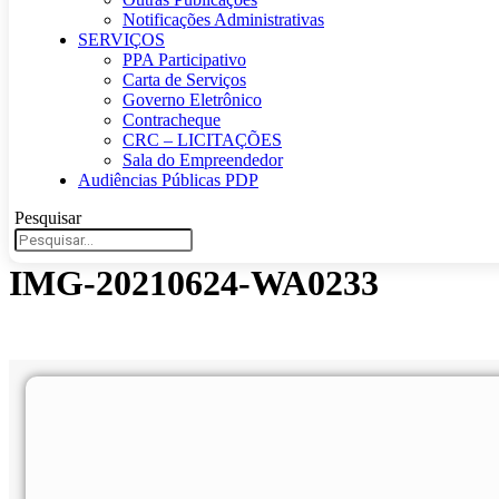
Notificações Administrativas
SERVIÇOS
PPA Participativo
Carta de Serviços
Governo Eletrônico
Contracheque
CRC – LICITAÇÕES
Sala do Empreendedor
Audiências Públicas PDP
Pesquisar
IMG-20210624-WA0233