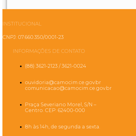
INSTITUCIONAL
CNPJ: 07.660.350/0001-23
INFORMAÇÕES DE CONTATO
(88) 3621-2123 / 3621-0024
ouvidoria@camocim.ce.gov.br
comunicacao@camocim.ce.gov.br
Praça Severiano Morel, S/N –
Centro. CEP: 62400-000
8h às 14h, de segunda a sexta.