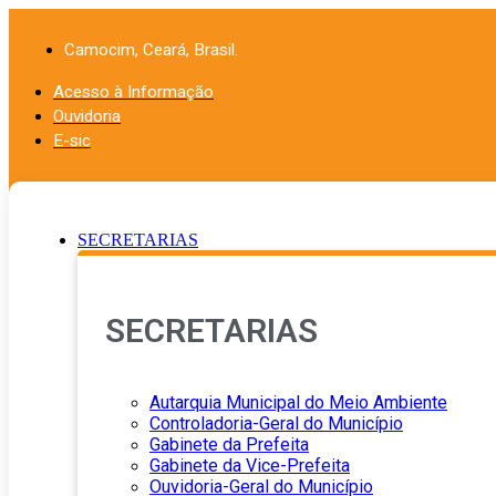
Ir
para
Camocim, Ceará, Brasil.
o
conteúdo
Acesso à Informação
Ouvidoria
E-sic
SECRETARIAS
SECRETARIAS
Autarquia Municipal do Meio Ambiente
Controladoria-Geral do Município
Gabinete da Prefeita
Gabinete da Vice-Prefeita
Ouvidoria-Geral do Município