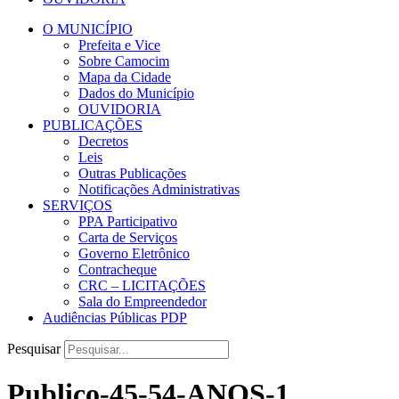
O MUNICÍPIO
Prefeita e Vice
Sobre Camocim
Mapa da Cidade
Dados do Município
OUVIDORIA
PUBLICAÇÕES
Decretos
Leis
Outras Publicações
Notificações Administrativas
SERVIÇOS
PPA Participativo
Carta de Serviços
Governo Eletrônico
Contracheque
CRC – LICITAÇÕES
Sala do Empreendedor
Audiências Públicas PDP
Pesquisar
Publico-45-54-ANOS-1