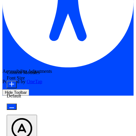
Accessibility Adjustments
Content Modules
Font Size
Powered by
OneTap
Hide Toolbar
Default