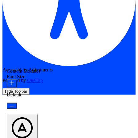
Accessibility Adjustments
Content Modules
Font Size
Powered by
OneTap
Hide Toolbar
Default