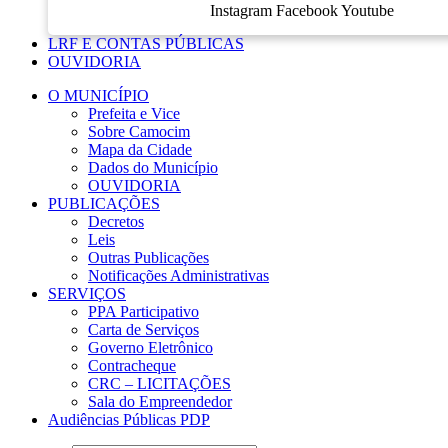
Instagram
Facebook
Youtube
LRF E CONTAS PÚBLICAS
OUVIDORIA
O MUNICÍPIO
Prefeita e Vice
Sobre Camocim
Mapa da Cidade
Dados do Município
OUVIDORIA
PUBLICAÇÕES
Decretos
Leis
Outras Publicações
Notificações Administrativas
SERVIÇOS
PPA Participativo
Carta de Serviços
Governo Eletrônico
Contracheque
CRC – LICITAÇÕES
Sala do Empreendedor
Audiências Públicas PDP