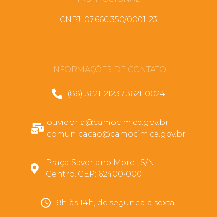
CNPJ: 07.660.350/0001-23
INFORMAÇÕES DE CONTATO
(88) 3621-2123 / 3621-0024
ouvidoria@camocim.ce.gov.br
comunicacao@camocim.ce.gov.br
Praça Severiano Morel, S/N –
Centro. CEP: 62400-000
8h às 14h, de segunda a sexta.