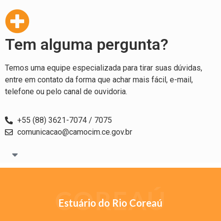
Tem alguma pergunta?
Temos uma equipe especializada para tirar suas dúvidas,
entre em contato da forma que achar mais fácil, e-mail,
telefone ou pelo canal de ouvidoria.
+55 (88) 3621-7074 / 7075
comunicacao@camocim.ce.gov.br
COREAÚ
Estuário do Rio Coreaú