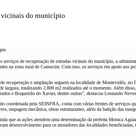
 vicinais do município
ípio
serviços de recuperação de estradas vicinais do município, a administ
tes na zona rural de Camocim. Com isso, os serviços em apoio aos prod
s de recuperação e ampliação seguem na localidade de Montevidéu, no D
 de largura, totalizando 2.800 m2 realizados até o momento. Além disso,
ados e Boqueirão do Xavier, dentre outras”, destacou Leonardo Neves, 
ndo coordenada pela SEINFRA, conta com várias frentes de serviços que
rros, raspagem mecânica, obras estruturantes, além da batição das marg
ainda que as ações atendem uma determinação da prefeita Monica Aguia
evam desenvolvimento para os moradores das localidades beneficiadas, 