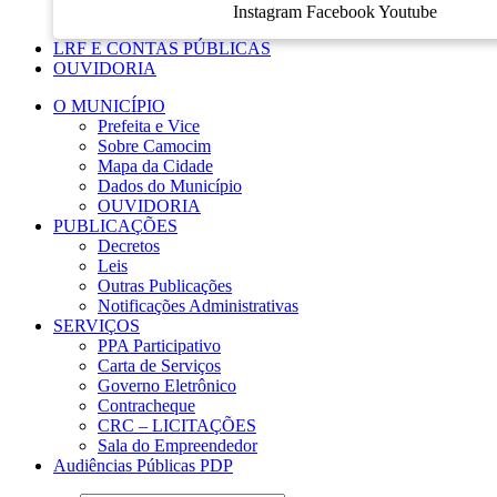
Instagram
Facebook
Youtube
LRF E CONTAS PÚBLICAS
OUVIDORIA
O MUNICÍPIO
Prefeita e Vice
Sobre Camocim
Mapa da Cidade
Dados do Município
OUVIDORIA
PUBLICAÇÕES
Decretos
Leis
Outras Publicações
Notificações Administrativas
SERVIÇOS
PPA Participativo
Carta de Serviços
Governo Eletrônico
Contracheque
CRC – LICITAÇÕES
Sala do Empreendedor
Audiências Públicas PDP