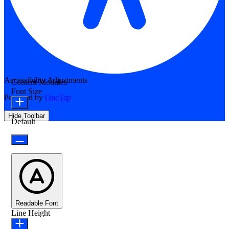
Accessibility Adjustments
Content Modules
Font Size
Powered by
OneTap
Hide Toolbar
Default
Readable Font
Line Height